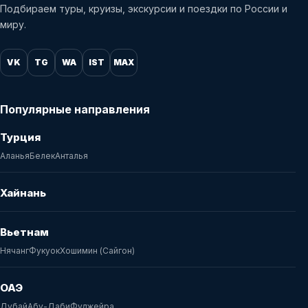
Подбираем туры, круизы, экскурсии и поездки по России и
миру.
VK
TG
WA
IST
MAX
Популярные направления
Турция
Аланья
Белек
Анталья
Хайнань
Вьетнам
Нячанг
Фукуок
Хошимин (Сайгон)
ОАЭ
Дубай
Абу-Даби
Фуджейра