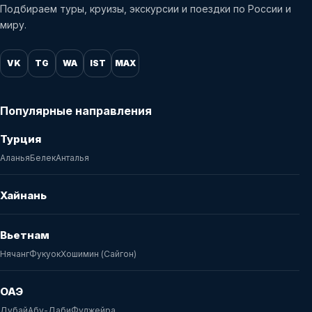
Подбираем туры, круизы, экскурсии и поездки по России и
миру.
VK
TG
WA
IST
MAX
Популярные направления
Турция
Аланья
Белек
Анталья
Хайнань
Вьетнам
Нячанг
Фукуок
Хошимин (Сайгон)
ОАЭ
Дубай
Абу-Даби
Фуджейра