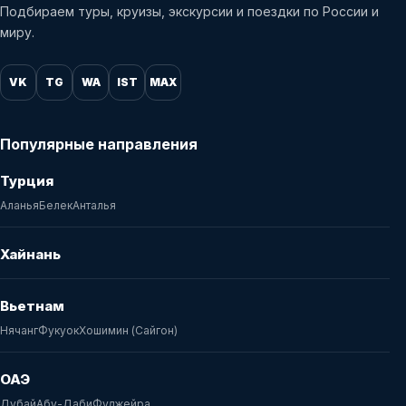
Подбираем туры, круизы, экскурсии и поездки по России и
миру.
VK
TG
WA
IST
MAX
Популярные направления
Турция
Аланья
Белек
Анталья
Хайнань
Вьетнам
Нячанг
Фукуок
Хошимин (Сайгон)
ОАЭ
Дубай
Абу-Даби
Фуджейра