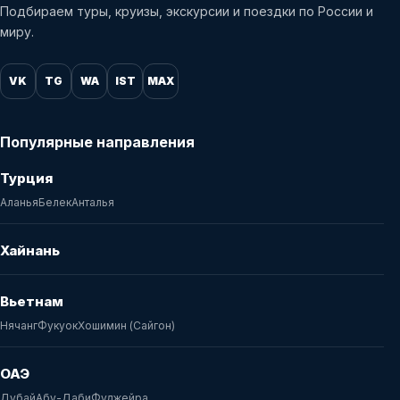
Подбираем туры, круизы, экскурсии и поездки по России и
миру.
VK
TG
WA
IST
MAX
Популярные направления
Турция
Аланья
Белек
Анталья
Хайнань
Вьетнам
Нячанг
Фукуок
Хошимин (Сайгон)
ОАЭ
Дубай
Абу-Даби
Фуджейра