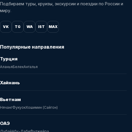
Подбираем туры, круизы, экскурсии и поездки по России и
миру.
VK
TG
WA
IST
MAX
Популярные направления
Турция
Аланья
Белек
Анталья
Хайнань
Вьетнам
Нячанг
Фукуок
Хошимин (Сайгон)
ОАЭ
Дубай
Абу-Даби
Фуджейра