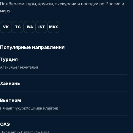
Подбираем туры, круизы, экскурсии и поездки по России и
миру.
VK
TG
WA
IST
MAX
Популярные направления
Турция
Аланья
Белек
Анталья
Хайнань
Вьетнам
Нячанг
Фукуок
Хошимин (Сайгон)
ОАЭ
Дубай
Абу-Даби
Фуджейра