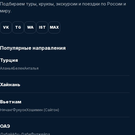
Подбираем туры, круизы, экскурсии и поездки по России и
миру.
VK
TG
WA
IST
MAX
Популярные направления
Турция
Аланья
Белек
Анталья
Хайнань
Вьетнам
Нячанг
Фукуок
Хошимин (Сайгон)
ОАЭ
Дубай
Абу-Даби
Фуджейра