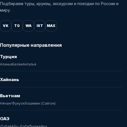
Подбираем туры, круизы, экскурсии и поездки по России и
миру.
VK
TG
WA
IST
MAX
Популярные направления
Турция
Аланья
Белек
Анталья
Хайнань
Вьетнам
Нячанг
Фукуок
Хошимин (Сайгон)
ОАЭ
Дубай
Абу-Даби
Фуджейра