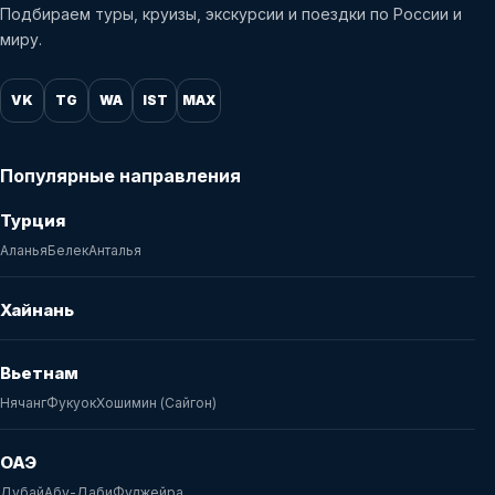
Подбираем туры, круизы, экскурсии и поездки по России и
миру.
VK
TG
WA
IST
MAX
Популярные направления
Турция
Аланья
Белек
Анталья
Хайнань
Вьетнам
Нячанг
Фукуок
Хошимин (Сайгон)
ОАЭ
Дубай
Абу-Даби
Фуджейра