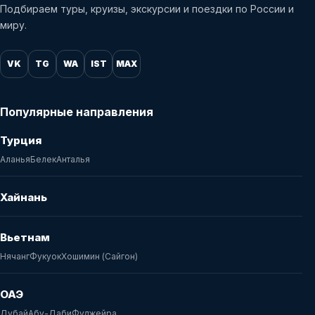
Подбираем туры, круизы, экскурсии и поездки по России и
миру.
VK
TG
WA
IST
MAX
Популярные направления
Турция
Аланья
Белек
Анталья
Хайнань
Вьетнам
Нячанг
Фукуок
Хошимин (Сайгон)
ОАЭ
Дубай
Абу-Даби
Фуджейра