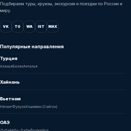
Подбираем туры, круизы, экскурсии и поездки по России и
миру.
VK
TG
WA
IST
MAX
Популярные направления
Турция
Аланья
Белек
Анталья
Хайнань
Вьетнам
Нячанг
Фукуок
Хошимин (Сайгон)
ОАЭ
Дубай
Абу-Даби
Фуджейра