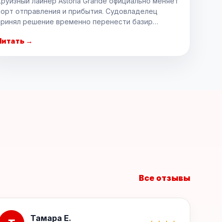
Круизный лайнер Astoria Grande официально меняет
порт отправления и прибытия. Судовладелец
принял решение временно перенести базир…
Читать →
Все отзывы
Тамара Е.