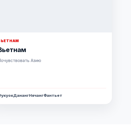
ВЬЕТНАМ
Вьетнам
Почувствовать Азию
Фукуок
Дананг
Нячанг
Фантьет