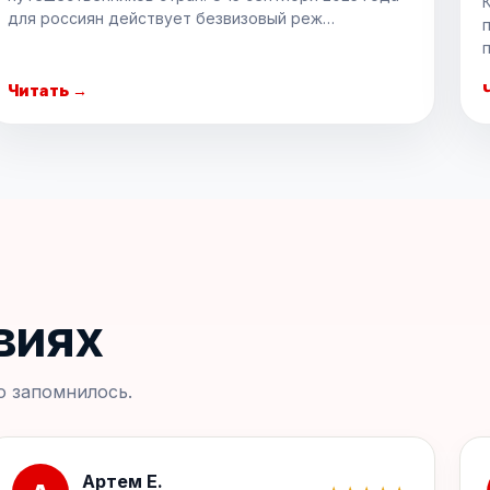
для россиян действует безвизовый реж…
Читать →
виях
о запомнилось.
Артем Е.