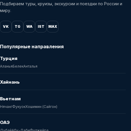
Подбираем туры, круизы, экскурсии и поездки по России и
миру.
VK
TG
WA
IST
MAX
Популярные направления
Турция
Аланья
Белек
Анталья
Хайнань
Вьетнам
Нячанг
Фукуок
Хошимин (Сайгон)
ОАЭ
Дубай
Абу-Даби
Фуджейра