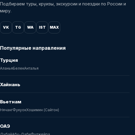
Подбираем туры, круизы, экскурсии и поездки по России и
миру.
VK
TG
WA
IST
MAX
Популярные направления
Турция
Аланья
Белек
Анталья
Хайнань
Вьетнам
Нячанг
Фукуок
Хошимин (Сайгон)
ОАЭ
Дубай
Абу-Даби
Фуджейра