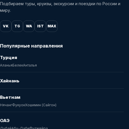
Подбираем туры, круизы, экскурсии и поездки по России и
миру.
VK
TG
WA
IST
MAX
Популярные направления
Турция
Аланья
Белек
Анталья
Хайнань
Вьетнам
Нячанг
Фукуок
Хошимин (Сайгон)
ОАЭ
Дубай
Абу-Даби
Фуджейра